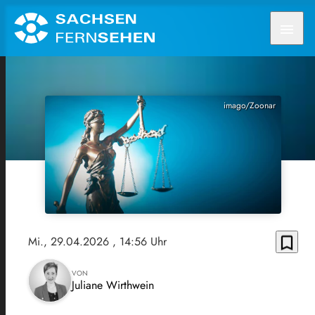
menu
imago/Zoonar
bookmark_border
Mi., 29.04.2026
, 14:56 Uhr
VON
Juliane Wirthwein