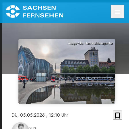
menu
imago/dts Nachrichtenagentur
bookmark_border
Di., 05.05.2026
, 12:10 Uhr
VON