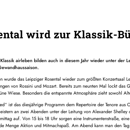
ental wird zur Klassik-B
Klassik airleben bilden auch in diesem Jahr wieder unter der 
Gewandhaussaison.
n wurde das Leipziger Rosental wieder zum größten Konzertsaal Le
ngen von Rossini und Mozart. Bereits zum neunten Mal lockt das 
rüne Wiese. Besonders die entspannte Atmosphäre zieht sowohl Alt
d“ ist das diesjährige Programm dem Repertoire der Tenore aus O
istern an zwei Abenden unter der Leitung von Alexander Shelley 
tag auf. Von 15 bis 18 Uhr sorgen eine Instrumentenstraße, eine 
jede Menge Aktion und Mitmachspaß. Am Abend kann man den Tag da