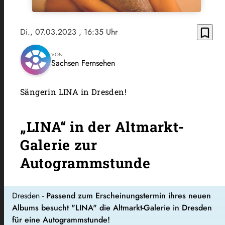
bookmark_border
Di., 07.03.2023
, 16:35 Uhr
VON
Sachsen Fernsehen
Sängerin LINA in Dresden!
„LINA“ in der Altmarkt-
Galerie zur
Autogrammstunde
Dresden -
Passend zum Erscheinungstermin ihres neuen
Albums besucht "LINA" die Altmarkt-Galerie in Dresden
für eine Autogrammstunde!