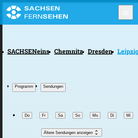
menu
SACHSENeins
Chemnitz
Dresden
Leipzi
Programm
Sendungen
Do
Fr
Sa
So
Mo
Di
Mi
unfold_more
Ältere Sendungen anzeigen