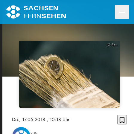
menu
IG Bau
bookmark_border
Do., 17.05.2018
, 10:18 Uhr
VON