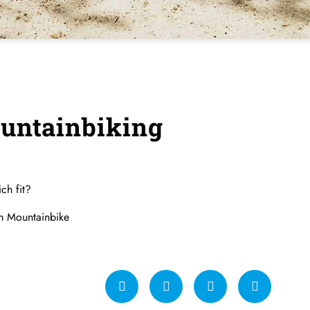
untainbiking
ch fit?
em Mountainbike