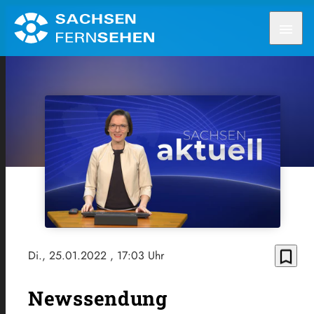
menu
bookmark_border
Di., 25.01.2022
, 17:03 Uhr
Newssendung