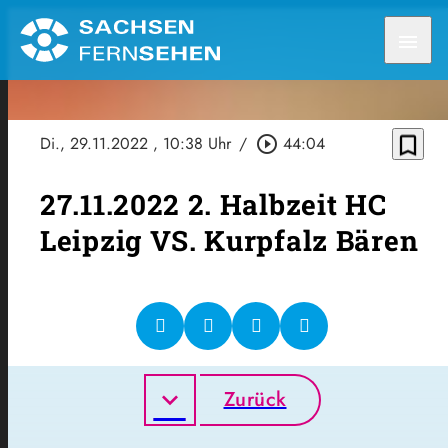
menu
bookmark_border
Di., 29.11.2022
, 10:38 Uhr
/
play_circle_outline
44:04
27.11.2022 2. Halbzeit HC
Leipzig VS. Kurpfalz Bären
Zurück