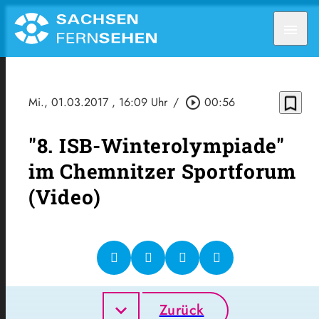
menu
bookmark_border
Mi., 01.03.2017
, 16:09 Uhr
/
play_circle_outline
00:56
"8. ISB-Winterolympiade"
im Chemnitzer Sportforum
(Video)
Zurück