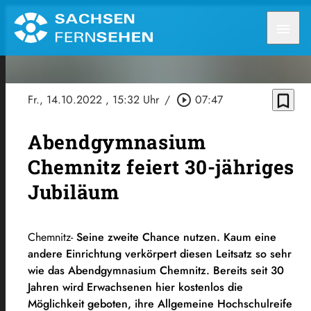
menu
bookmark_border
Fr., 14.10.2022
, 15:32 Uhr
/
play_circle_outline
07:47
Abendgymnasium
Chemnitz feiert 30-jähriges
Jubiläum
Chemnitz-
Seine zweite Chance nutzen. Kaum eine
andere Einrichtung verkörpert diesen Leitsatz so
sehr
wie
das Abendgymnasium Chemnitz. Bereits seit 30
Jahren
wird
Erwachsenen hier kostenlos die
Möglichkeit geboten, ihre Allgemeine Hochschulreife