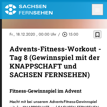
menu
bookmark_border
Fr., 18.12.2020
, 00:00 Uhr
/
play_circle_outline
15:00
Advents-Fitness-Workout -
Tag 8 (Gewinnspiel mit der
KNAPPSCHAFT und
SACHSEN FERNSEHEN)
Fitness-Gewinnspiel im Advent
Macht mit bei unserem Advents-Fitness-Gewinnspiel