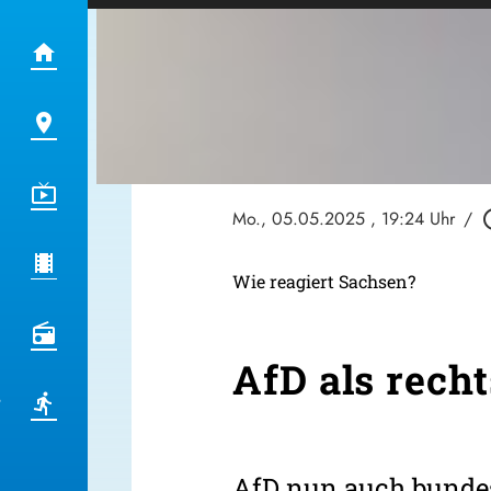
Mo., 05.05.2025
, 19:24 Uhr
/
play_ci
Wie reagiert Sachsen?
AfD als rech
AfD nun auch bundes