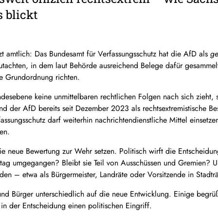
 blickt
etzt amtlich: Das Bundesamt für Verfassungsschutz hat die AfD als
ge
Gutachten, in dem laut Behörde ausreichend Belege dafür gesammelt 
he Grundordnung richten.
sebene keine unmittelbaren rechtlichen Folgen nach sich zieht, so
nd der AfD bereits seit Dezember 2023 als rechtsextremistische Be
fassungsschutz darf weiterhin nachrichtendienstliche Mittel einse
en.
die neue Bewertung zur Wehr setzen. Politisch wirft die Entscheidu
lltag umgegangen? Bleibt sie Teil von Ausschüssen und Gremien? Un
eiden – etwa als Bürgermeister, Landräte oder Vorsitzende in Stadtr
nd Bürger unterschiedlich auf die neue Entwicklung. Einige begrüß
in der Entscheidung einen politischen Eingriff.