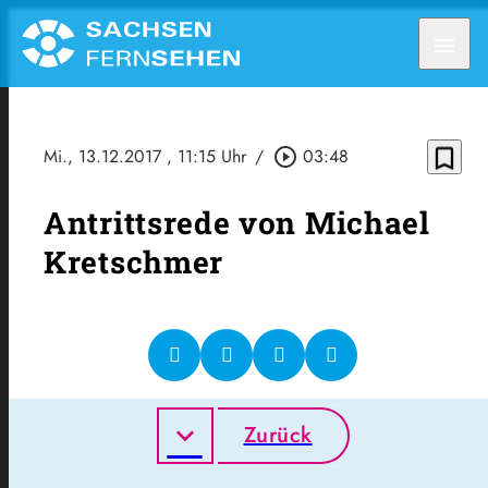
menu
bookmark_border
Mi., 13.12.2017
, 11:15 Uhr
/
play_circle_outline
03:48
Antrittsrede von Michael
Kretschmer
Zurück