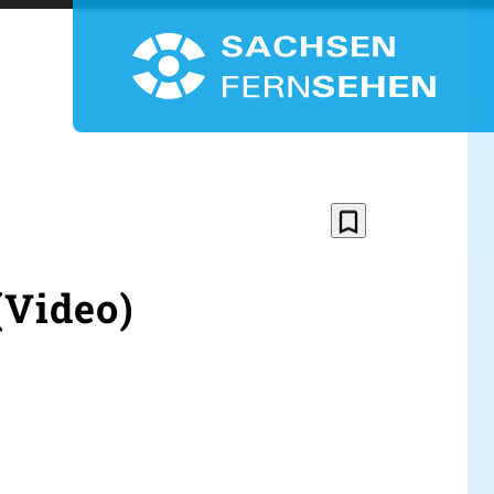
bookmark_border
(Video)