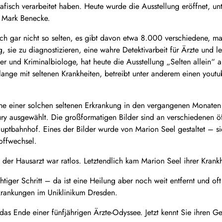
rafisch verarbeitet haben. Heute wurde die Ausstellung eröffnet, 
. Mark Benecke.
ich gar nicht so selten, es gibt davon etwa 8.000 verschiedene, m
ig, sie zu diagnostizieren, eine wahre Detektivarbeit für Ärzte und l
er und Kriminalbiologe, hat heute die Ausstellung „Selten allein“
n lange mit seltenen Krankheiten, betreibt unter anderem einen yo
ne einer solchen seltenen Erkrankung in den vergangenen Monaten g
Jury ausgewählt. Die großformatigen Bilder sind an verschiedenen ö
uptbahnhof. Eines der Bilder wurde von Marion Seel gestaltet – si
offwechsel.
der Hausarzt war ratlos. Letztendlich kam Marion Seel ihrer Krankhe
htiger Schritt – da ist eine Heilung aber noch weit entfernt und o
krankungen im Uniklinikum Dresden.
as Ende einer fünfjährigen Ärzte-Odyssee. Jetzt kennt Sie ihren G