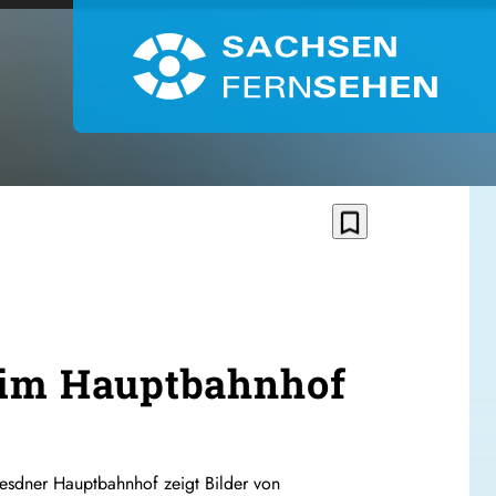
bookmark_border
g im Hauptbahnhof
esdner Hauptbahnhof zeigt Bilder von