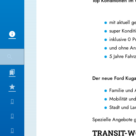
Top Konditionen im 
mit aktuell 
super Kondit
inklusive 0 P
und ohne An
5 Jahre Fahr
Der neue Ford Kuga
Familie und 
Mobilität un
Stadt und La
Spezielle Angebote g
TRANSIT-W