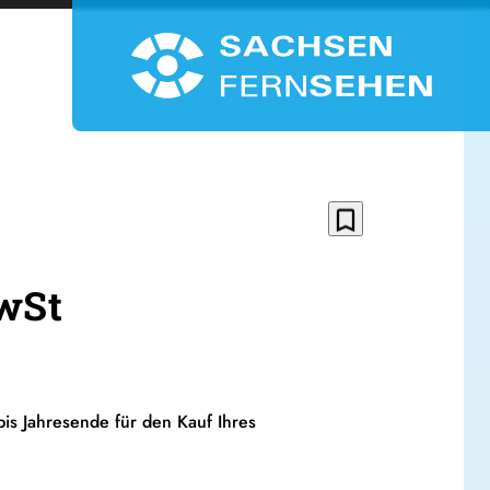
bookmark_border
wSt
bis Jahresende für den Kauf Ihres