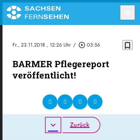
menu
bookmark_border
Fr., 23.11.2018
, 12:26 Uhr
/
play_circle_outline
03:56
BARMER Pflegereport
veröffentlicht!
Zurück