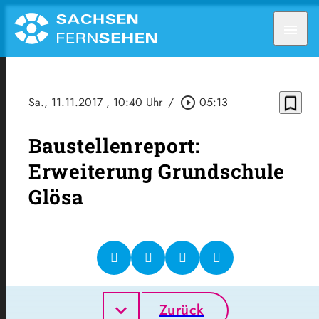
menu
bookmark_border
Sa., 11.11.2017
, 10:40 Uhr
/
play_circle_outline
05:13
Baustellenreport:
Erweiterung Grundschule
Glösa
Zurück