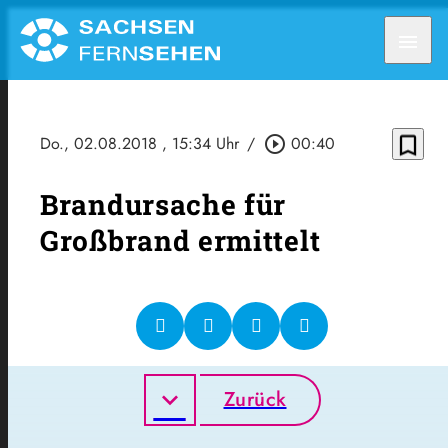
menu
bookmark_border
Do., 02.08.2018
, 15:34 Uhr
/
play_circle_outline
00:40
Brandursache für
Großbrand ermittelt
Zurück