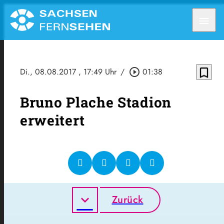
menu
bookmark_border
Di., 08.08.2017
, 17:49 Uhr
/
play_circle_outline
01:38
Bruno Plache Stadion
erweitert
Zurück