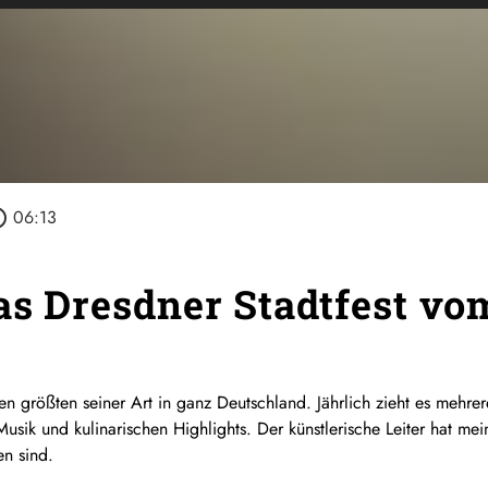
outline
06:13
as Dresdner Stadtfest vom
en größten seiner Art in ganz Deutschland. Jährlich zieht es mehre
Musik und kulinarischen Highlights. Der künstlerische Leiter hat m
en sind.