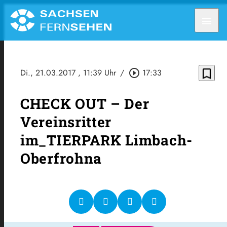
menu
bookmark_border
Di., 21.03.2017
, 11:39 Uhr
/
play_circle_outline
17:33
CHECK OUT – Der
Vereinsritter
im_TIERPARK Limbach-
Oberfrohna