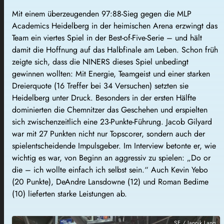
Mit einem überzeugenden 97:88-Sieg gegen die MLP
Academics Heidelberg in der heimischen Arena erzwingt das
Team ein viertes Spiel in der Best-of-Five-Serie – und hält
damit die Hoffnung auf das Halbfinale am Leben. Schon früh
zeigte sich, dass die NINERS dieses Spiel unbedingt
gewinnen wollten: Mit Energie, Teamgeist und einer starken
Dreierquote (16 Treffer bei 34 Versuchen) setzten sie
Heidelberg unter Druck. Besonders in der ersten Hälfte
dominierten die Chemnitzer das Geschehen und erspielten
sich zwischenzeitlich eine 23-Punkte-Führung. Jacob Gilyard
war mit 27 Punkten nicht nur Topscorer, sondern auch der
spielentscheidende Impulsgeber. Im Interview betonte er, wie
wichtig es war, von Beginn an aggressiv zu spielen: „Do or
die – ich wollte einfach ich selbst sein.“ Auch Kevin Yebo
(20 Punkte), DeAndre Lansdowne (12) und Roman Bedime
(10) lieferten starke Leistungen ab.
SF / Jannik Lang