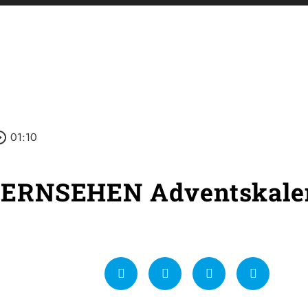
e_outline
01:10
ERNSEHEN Adventskalen