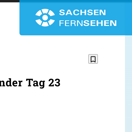
bookmark_border
der Tag 23