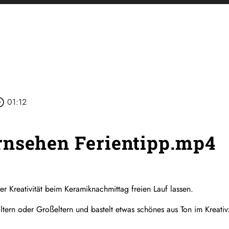
_outline
01:12
rnsehen Ferientipp.mp4
r Kreativität beim Keramiknachmittag freien Lauf lassen.​
ltern oder Großeltern und bastelt etwas schönes aus Ton im Kreati