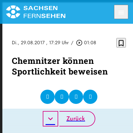
menu
bookmark_border
Di., 29.08.2017
, 17:29 Uhr
/
play_circle_outline
01:08
Chemnitzer können
Sportlichkeit beweisen
Zurück