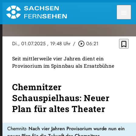
menu
bookmark_border
Di., 01.07.2025
, 19:48 Uhr
/
play_circle_outline
06:21
Seit mittlerweile vier Jahren dient ein
Provisorium im Spinnbau als Ersatzbühne
Chemnitzer
Schauspielhaus: Neuer
Plan für altes Theater
Chemnitz-
Nach vier Jahren Provisorium wurde nun ein
neuer Plan für die Zukunft des Chemnitzer