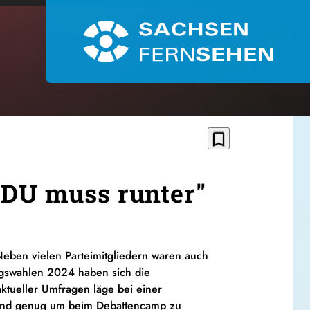
bookmark_border
CDU muss runter"
ben vielen Parteimitgliedern waren auch
tagswahlen 2024 haben sich die
ktueller Umfragen läge bei einer
rund genug um beim Debattencamp zu