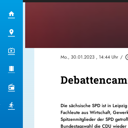
Mo., 30.01.2023
, 14:44 Uhr
/
play_cir
Debattencamp
Die sächsische SPD ist in Leip
Fachleute aus Wirtschaft, Gewer
Spitzenmitglieder der SPD getro
Bundestagswahl die CDU wieder 