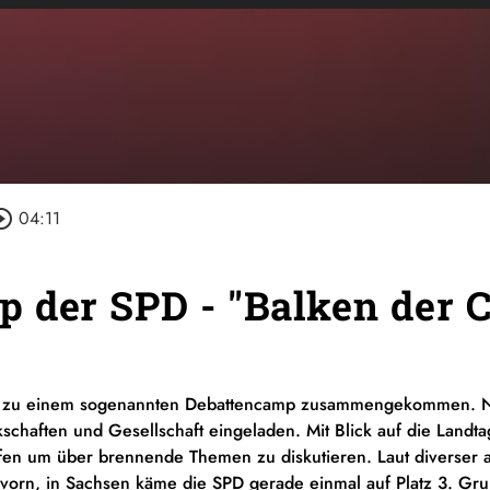
cle_outline
04:11
 der SPD - "Balken der 
zig zu einem sogenannten Debattencamp zusammengekommen. Ne
kschaften und Gesellschaft eingeladen. Mit Blick auf die Land
ffen um über brennende Themen zu diskutieren. Laut diverser a
vorn, in Sachsen käme die SPD gerade einmal auf Platz 3. G