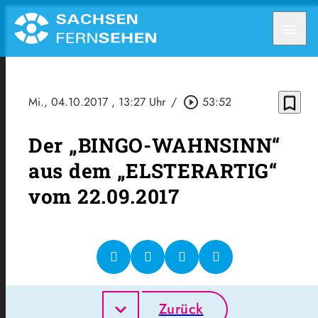
menu
bookmark_border
Mi., 04.10.2017
, 13:27 Uhr
/
play_circle_outline
53:52
Der „BINGO-WAHNSINN“
aus dem „ELSTERARTIG“
vom 22.09.2017
Zurück