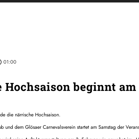
utline
01:00
he Hochsaison beginnt a
e die närrische Hochsaison.
ub und dem Glösaer Carnevalsverein startet am Samstag der Verans