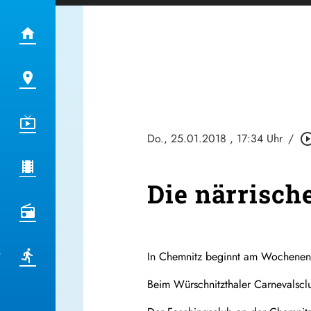
Do., 25.01.2018
, 17:34 Uhr
/
play_circle_o
Die närrisc
In Chemnitz beginnt am Wochenend
Beim Würschnitzthaler Carnevalscl