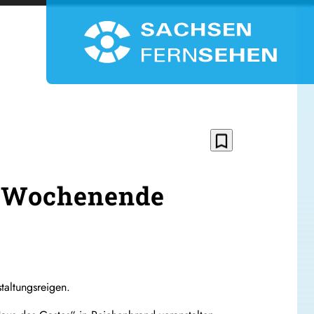
bookmark_border
m Wochenende
taltungsreigen.