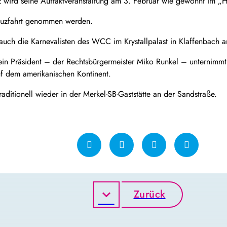
 wird seine Auftaktveranstaltung am 3. Februar wie gewohnt im „H
reuzfahrt genommen werden.
ch die Karnevalisten des WCC im Krystallpalast in Klaffenbach a
ein Präsident – der Rechtsbürgermeister Miko Runkel – unternimm
uf dem amerikanischen Kontinent.
raditionell wieder in der Merkel-SB-Gaststätte an der Sandstraße.
Zurück