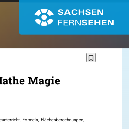
bookmark_border
Mathe Magie
heunterricht. Formeln, Flächenberechnungen,