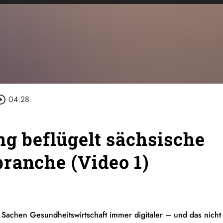
cle_outline
04:28
ng beflügelt sächsische
ranche (Video 1)
n Sachen Gesundheitswirtschaft immer digitaler – und das nicht 