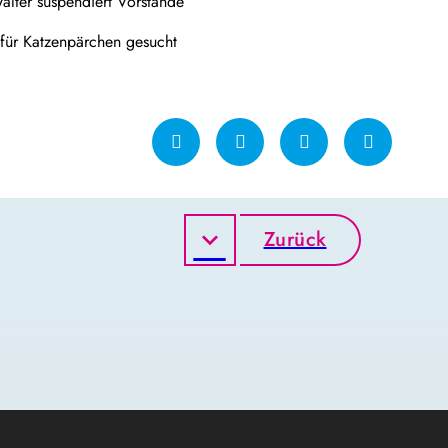
lter suspendiert Vorstände
ür Katzenpärchen gesucht
Zurück