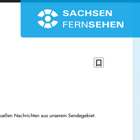
bookmark_border
tuellen Nachrichten aus unserem Sendegebiet.