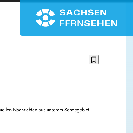
bookmark_border
1
tuellen Nachrichten aus unserem Sendegebiet.