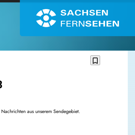
bookmark_border
3
n Nachrichten aus unserem Sendegebiet.