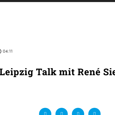
utline
04:11
Leipzig Talk mit René S