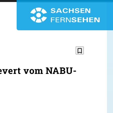
bookmark_border
ievert vom NABU-