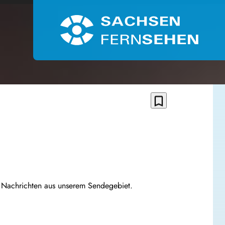
bookmark_border
n Nachrichten aus unserem Sendegebiet.