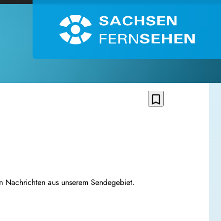
bookmark_border
len Nachrichten aus unserem Sendegebiet.