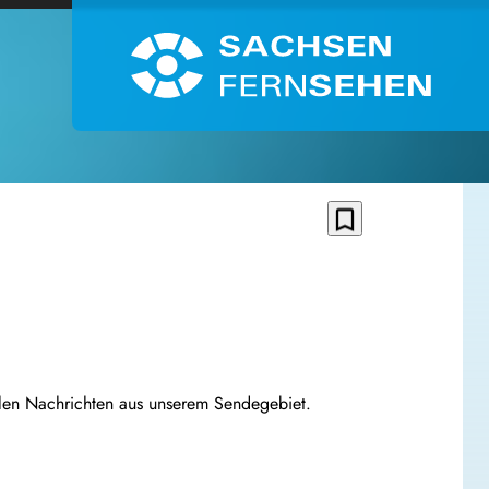
bookmark_border
llen Nachrichten aus unserem Sendegebiet.