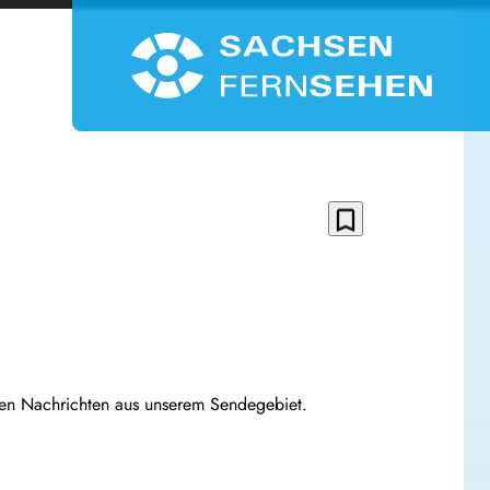
bookmark_border
llen Nachrichten aus unserem Sendegebiet.