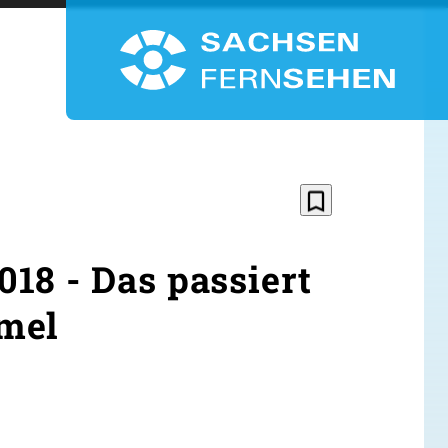
bookmark_border
18 - Das passiert
mel