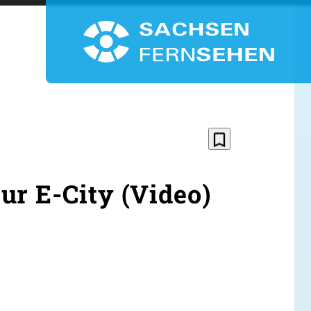
bookmark_border
ur E-City (Video)