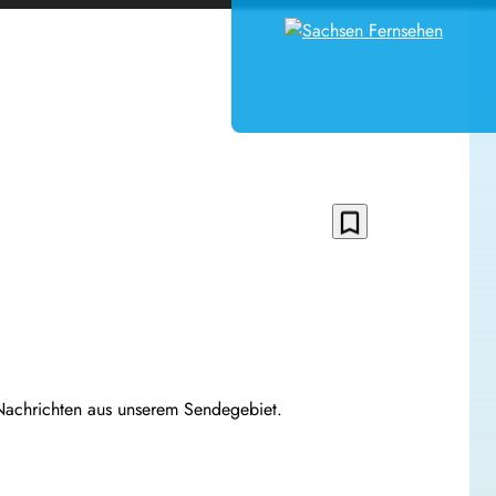
bookmark_border
 Nachrichten aus unserem Sendegebiet.