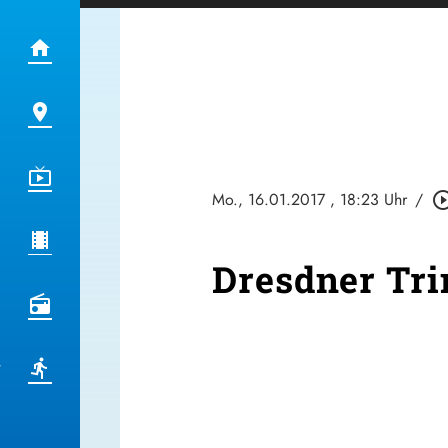
Mo., 16.01.2017
, 18:23 Uhr
/
play_circle_o
Dresdner Tri