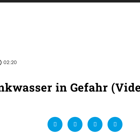
utline
02:20
nkwasser in Gefahr (Vid