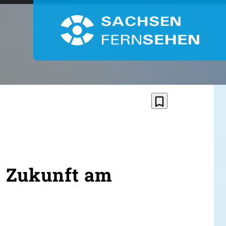
bookmark_border
m Zukunft am