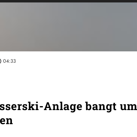
tline
04:33
sserski-Anlage bangt u
ben