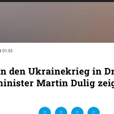
line
01:53
n den Ukrainekrieg in D
inister Martin Dulig zei