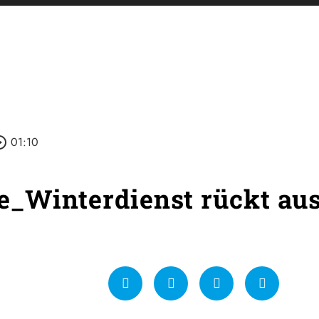
e_outline
01:10
e_Winterdienst rückt au