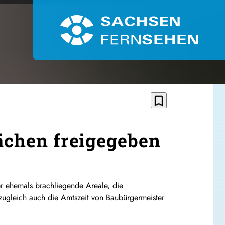
bookmark_border
lächen freigegeben
er ehemals brachliegende Areale, die
zugleich auch die Amtszeit von Baubürgermeister