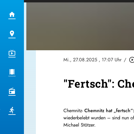
Mi., 27.08.2025
, 17:07 Uhr
/
play_circle_ou
"Fertsch": C
Chemnitz-
Chemnitz hat „fertsch“
wiederbelebt wurden – sind nun of
Michael Stötzer.